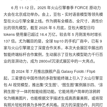
6 月 11-12 日，2025 年火山引擎春季 FORCE 原动力
大会在北京成功举办。会上，豆包・实时语音模型等领先模
型在火山引擎全量上线。作为拥有全模态、全尺寸、高性价
比的领先模型，截至 2025 年 5 月底，豆包大模型日均
tokens 使用量已超过 16.4 万亿，较去年 5 月刚发布时增长
137 倍。尤为瞩目的是，全球 top10 的手机厂商中，已有 9
家与火山引擎建立了深度合作关系，本次大会展区中展出的
智能终端标杆合作案例，生动展示了豆包大模型助力千行百
业的澎湃动力，成为 2800㎡沉浸式展区中的一大亮点。
自 2024 年 7 月推出旗舰产品 Galaxy Fold6 / Flip6
起，三星便在中国市场的多款智能终端上引入了火山引擎豆
包 AI 视觉模型，推出集“文生图”、“图生图”
案例展示四
、“涂
鸦生图”于一体的智能绘图功能。它能将用户简单的涂鸦转
化为精美图片，也能根据文字描述生成高质量美照，或将现
有照片轻松转换为多种艺术风格。双方的深度协作，共同打