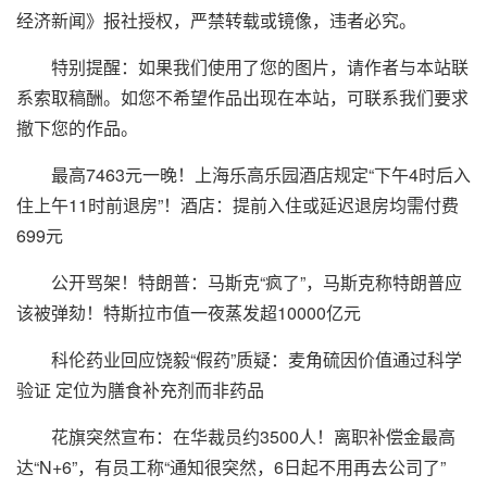
经济新闻》报社授权，严禁转载或镜像，违者必究。
特别提醒：如果我们使用了您的图片，请作者与本站联
系索取稿酬。如您不希望作品出现在本站，可联系我们要求
撤下您的作品。
最高7463元一晚！上海乐高乐园酒店规定“下午4时后入
住上午11时前退房”！酒店：提前入住或延迟退房均需付费
699元
公开骂架！特朗普：马斯克“疯了”，马斯克称特朗普应
该被弹劾！特斯拉市值一夜蒸发超10000亿元
科伦药业回应饶毅“假药”质疑：麦角硫因价值通过科学
验证 定位为膳食补充剂而非药品
花旗突然宣布：在华裁员约3500人！离职补偿金最高
达“N+6”，有员工称“通知很突然，6日起不用再去公司了”