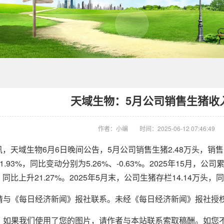
天域生物：5月公司销售生猪收入4
作者：小编
时间：2025-06-12 07:46:49
天域生物6月6日晚间公告，5月公司销售生猪2.48万头，销售收
、-31.93%，同比变动分别为5.26%、-0.63%。2025年15月，
，同比上升21.27%。2025年5月末，公司生猪存栏14.14万头，同
《每日经济新闻》报社联系。未经《每日经济新闻》报社授权
果我们使用了您的图片，请作者与本站联系索取稿酬。如您不