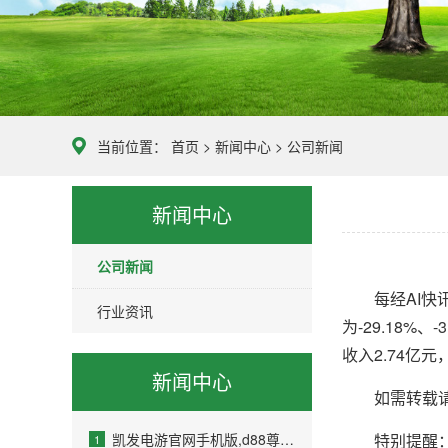
当前位置：
首页
>
新闻中心
>
公司新闻
新闻中心
公司新闻
每经AI快讯，
行业资讯
为-29.18%
收入2.74亿元
新闻中心
如需转载请与
凯发电游官网手机版,d88尊龙官网专注ag发财网_宝妈技能兼
特别提醒：如
1