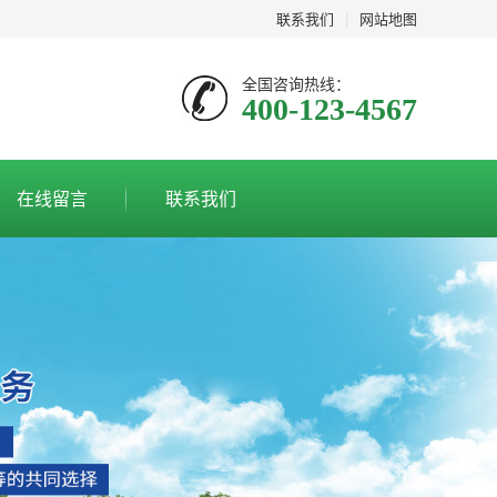
联系我们
|
网站地图
全国咨询热线：
400-123-4567
在线留言
联系我们