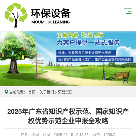
当前位置：
首页
>
关于我们
>
荣誉资质
2025年广东省知识产权示范、国家知识产
权优势示范企业申报全攻略
作者：小编
时间：2025-06-15 12:45:33
点击：
1055次