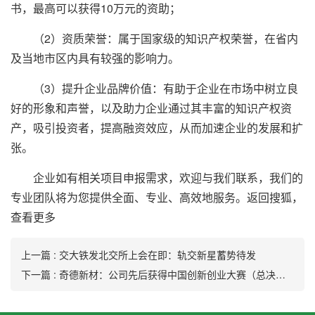
书，最高可以获得10万元的资助；
（2）资质荣誉：属于国家级的知识产权荣誉，在省内
及当地市区内具有较强的影响力。
（3）提升企业品牌价值：有助于企业在市场中树立良
好的形象和声誉，以及助力企业通过其丰富的知识产权资
产，吸引投资者，提高融资效应，从而加速企业的发展和扩
张。
企业如有相关项目申报需求，欢迎与我们联系，我们的
专业团队将为您提供全面、专业、高效地服务。返回搜狐，
查看更多
上一篇 : 交大铁发北交所上会在即：轨交新星蓄势待发
下一篇 : 奇德新材：公司先后获得中国创新创业大赛（总决赛）新材料组优秀奖、广东省创新创业大赛一等奖等荣誉资质并取得IATF16949汽车行业质量管理体系