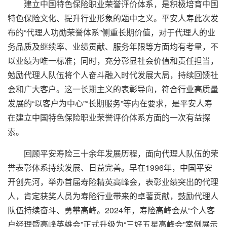
建立中国特色保险职业荣誉评价体系，是积极培育中国
特色保险文化、提升行业形象的题中之义。平安人寿此次发
布的“代理人功勋荣誉体系”侧重长期价值，对于代理人的业
务品质及继续率、业绩贡献、服务年限等方面均有考量，不
以业绩为唯一标准；同时，充分彰显社会价值和责任担当，
勉励代理人队伍将个人奋斗融入时代发展大局，持续回馈社
会和广大客户。这一长期主义的表彰导向，符合行业高质量
发展的“以客户为中心”“长期服务”等内在要求，是平安人寿
在建立中国特色保险职业荣誉评价体系方面的一次有益探
索。
回顾平安寿险三十余年发展历程，面向代理人队伍的荣
誉表彰体系持续发展、日益完善。早在1996年，中国平安
开创先河，举办首届寿险精英高峰会，表彰业绩突出的代理
人，肯定获奖人员为寿险行业带来的卓著贡献，鼓励代理人
队伍持续奋斗、勇攀高峰。2024年，寿险高峰会从“个人客
户经理暨高峰英雄会”正式升级为“三好五星高峰会”
案例展示