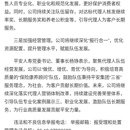
售人员专业化、职业化和规范化发展，更好保护消费者权
益。同时，公司持续关注队伍留存，对达标代理人核发继续
率奖、长期服务奖和养老公积金等，引导代理人为客户长期
服务。
三是加强经营管理。公司将继续深化“报行合一”，优化
资源配置，提升管理水平，赋能队伍发展。
平安人寿党委书记、董事长杨铮表示，聚焦代理人队伍
经营发展，公司以“做优、增优、育优”为导向，积极培育高
质量的“保险康养顾问”队伍，鼓励队伍秉持平安集团“三省”
服务理念，为社会、为客户贡献长期价值。未来，公司将继
续深化落实代理人营销体制改革，持续建设完善荣誉体系，
引导队伍专业化
案例展示三
、职业化发展，激励队伍长期服
务，为行业高质量发展贡献平安力量。
违法和不良信息举报电话： 举报邮箱：报受理和处置