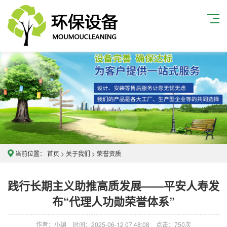
当前位置：
首页
>
关于我们
>
荣誉资质
践行长期主义助推高质发展——平安人寿发
布“代理人功勋荣誉体系”
作者：小编
时间：2025-06-12 07:48:08
点击：
750次