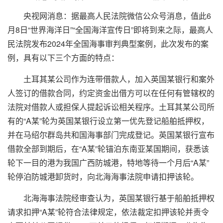
央视网消息：据最高人民法院微信公众号消息，值此6
月8日“世界海洋日”“全国海洋宣传日”即将到来之际，最高人
民法院发布2024年全国海事审判典型案例，此次发布的案
例，具有以下三个方面的特点：
土耳其某公司作为连带借款人，加入英国某银行和案外
人签订的借款合同，约定资金出借方可以在任何有管辖权的
法院对借款人或担保人提起诉讼相关程序。土耳其某公司所
有的“A某”轮为英国某银行设立第一优先登记船舶抵押权，
并在马绍尔群岛共和国海事部门完成登记。英国某银行宣布
借款全部到期后，在“A某”轮锚泊东南亚某国期间，获悉该
轮下一目的港为我国广西防城港，特地等待一个月后“A某”
轮停泊防城港卸货时，向北海海事法院申请扣押该轮。
北海海事法院经审查认为，英国某银行基于船舶抵押权
请求扣押“A某”轮符合法律规定，依法裁定扣押该轮并责令