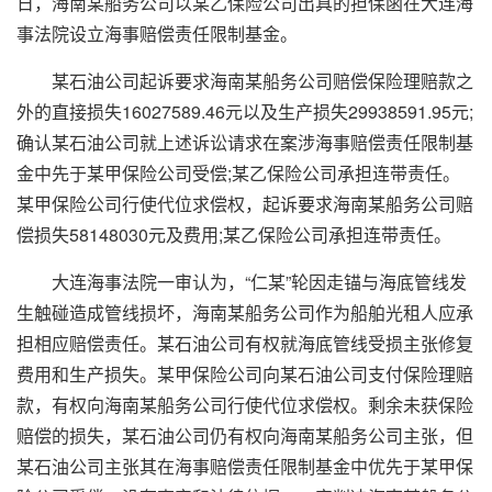
日，海南某船务公司以某乙保险公司出具的担保函在大连海
事法院设立海事赔偿责任限制基金。
某石油公司起诉要求海南某船务公司赔偿保险理赔款之
外的直接损失16027589.46元以及生产损失29938591.95元;
确认某石油公司就上述诉讼请求在案涉海事赔偿责任限制基
金中先于某甲保险公司受偿;某乙保险公司承担连带责任。
某甲保险公司行使代位求偿权，起诉要求海南某船务公司赔
偿损失58148030元及费用;某乙保险公司承担连带责任。
大连海事法院一审认为，“仁某”轮因走锚与海底管线发
生触碰造成管线损坏，海南某船务公司作为船舶光租人应承
担相应赔偿责任。某石油公司有权就海底管线受损主张修复
费用和生产损失。某甲保险公司向某石油公司支付保险理赔
款，有权向海南某船务公司行使代位求偿权。剩余未获保险
赔偿的损失，某石油公司仍有权向海南某船务公司主张，但
某石油公司主张其在海事赔偿责任限制基金中优先于某甲保