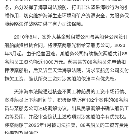
条，充分发挥了海事司法预防、打击非法盗采海砂行为的引
领作用，切实维护海洋生态环境和矿产资源安全，为服务保
障经略海洋战略提供了有力司法保障。
2010年8月，案外人某金融租赁公司与某船务公司签订
船舶融资租赁合同，将涉案两船光租给某船务公司。2023
年3月起，由于经营困难，某船务公司持续拖欠两船共计88
名船员工资总额近1000万元。郝某某等88名船员先申请扣
押涉案船舶，后又诉至天津海事法院，请求某船务公司支付
拖欠工资，确认所欠工资对涉案船舶依法享有优先权。
天津海事法院通过核查不同工种船员的工资市场行情、
案涉船员上下船时间等，积极促成所有102个案件的88名船
员与某船务公司达成调解协议，出具民事调解书确认船员工
资等费用，并经审查确认上述款项对涉案船舶享有优先权。
涉案两船于2025年1月被司法拍卖，88名船员的工资等费用
均得到及时清偿。