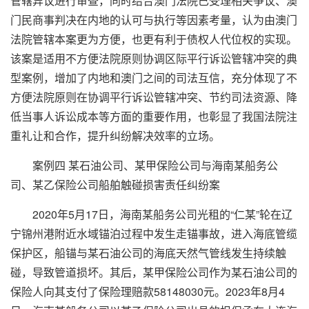
管辖异议进行审查，同时结合澳门法院已受理相关争议、澳
门民商事判决在内地的认可与执行等因素考量，认为由澳门
法院管辖本案更为方便，也更有利于债权人代位权的实现。
该案是适用不方便法院原则协调区际平行诉讼管辖冲突的典
型案例，增加了内地和澳门之间的司法互信，充分体现了不
方便法院原则在协调平行诉讼管辖冲突、节约司法资源、降
低当事人诉讼成本等方面的重要作用，也彰显了我国法院注
重礼让和合作，提升纠纷解决效率的立场。
案例四 某石油公司、某甲保险公司与海南某船务公
司、某乙保险公司船舶触碰损害责任纠纷案
2020年5月17日，海南某船务公司光租的“仁某”轮在辽
宁锦州港附近水域锚泊过程中发生走锚事故，进入海底管缆
保护区，船锚与某石油公司的海底天然气管线发生持续触
碰，导致管道损坏。其后，某甲保险公司作为某石油公司的
保险人向其支付了保险理赔款58148030元。2023年8月4