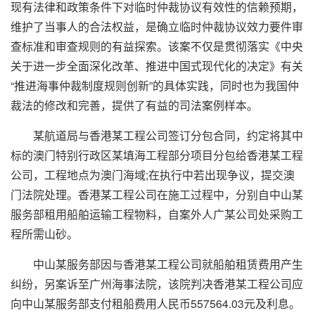
现有法律和政策条件下对临时仲裁协议有效性的信赖预期，
维护了当事人的合法权益，是确立临时仲裁协议效力要件审
查标准和审查规则的有益探索。该案不仅是贯彻落实《中央
关于进一步全面深化改革、推进中国式现代化的决定》有关
“推进海事仲裁制度规则创新”的具体实践，同时也为我国仲
裁法的修改和完善，提供了有益的司法案例样本。
某航道局与香港某工程公司签订分包合同，约定将其中
标的澳门特别行政区某填海工程部分项目分包给香港某工程
公司，工程地点为澳门海域;在执行中若出现争议，提交澳
门法院处理。香港某工程公司在施工过程中，分别自中山某
服务部租用船舶运输工程物料，自案外人广某公司处采购工
程所需山砂。
中山某服务部因与香港某工程公司就船舶租赁费用产生
纠纷，另案诉至广州海事法院，该院判决香港某工程公司应
向中山某服务部支付租船费用人民币557564.03元及利息。