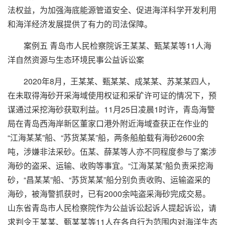
法权益，为加强海底能源管道安全、促进海洋科学开发利用
和海洋经济发展提供了有力的司法保障。
案例五 青岛市人民检察院诉王某某、甄某某等11人海
洋自然资源与生态环境民事公益诉讼案
2020年8月，王某某、甄某某、成某某、苏某某四人，
在未取得海砂开采海域使用权证和采矿许可证的情况下，预
谋通过采挖海砂获取利益。11月25日凌晨1时许，青岛海警
局在青岛西海岸新区董家口港外附近海域查获正在作业的
“江海某某”船、“苏货某某”船，两条船舶载有海砂2600余
吨，涉嫌非法采砂。伍某、薛某等人亦不同程度参与了案涉
海砂的盗采、运输、收购等事宜。“江海某某”船负责采挖海
砂，“昌某某”船、“苏货某某”船分别负责收购、运输盗采的
海砂，被海警抓获时，已有2000余吨盗采海砂完成交易。
山东省青岛市人民检察院作为公益诉讼起诉人提起诉讼，请
求判令王某某、甄某某等11人在各自行为范围内对海洋生态