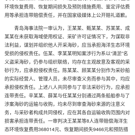
环境恢复费用、恢复期间损失及预防措施费用、鉴定评估费
用等承担连带赔偿责任，并在国家级媒体上公开赔礼道歉。
青岛海事法院一审认为，王某某、甄某某、苏某某、成
某某在未获取海域使用权证、采矿许可证情况下，为谋取非
法利益，谋划并组织他人开采海砂，应当承担海洋生态环境
受损的侵权责任。伍某、李某某明知案涉行为系以“清淤”名
义盗采海砂，仍参与组织联络，均存在主观故意及客观的采
砂行为，应承担侵权责任。陈某某、顾某某分别作为采砂船
的实际经营人、管理人员，未尽审查义务而参与其中，均应
承担侵权责任。上述八人共同参与了非法采砂行为，应承担
连带责任。辛某某、薛某与任某某分别通过两条船舶参与了
涉案海砂的运输与收购，均未尽到审查海砂来源的注意义
务，与采砂者构成共同侵权，应在其各自运输收购范围内对
损害承担连带责任。一审判决王某某等8人连带赔偿海洋生
态环境恢复费用368014元、恢复期间损失9466元和预防措