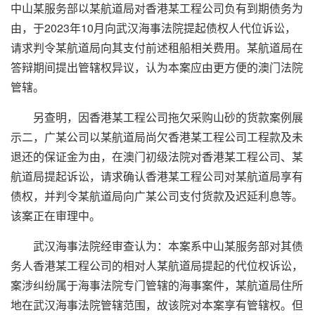
中山某服务部以某航道局对香港某工程公司负有到期债务为
由，于2023年10月向武汉海事法院提起债权人代位诉讼，
请求判令某航道局向其支付前述租船相关费用。某航道局在
答辩期间提出管辖权异议，认为本案应由更方便的澳门法院
管辖。
另查明，因香港某工程公司拖欠采购山砂的货款
案例展
示二
，广某公司以某航道局尚欠香港某工程公司工程款及未
退还的保证金为由，在澳门初级法院对香港某工程公司、某
航道局提起诉讼，请求确认香港某工程公司对某航道局享有
债权，并判令某航道局向广某公司支付货款及迟延利息等。
该案正在审理中。
武汉海事法院经审查认为：本案系中山某服务部对其债
务人香港某工程公司的相对人某航道局提起的代位权诉讼，
案涉纠纷属于海事法院专门管辖的海事案件，某航道局住所
地在武汉海事法院管辖范围，故该院对本案享有管辖权。但