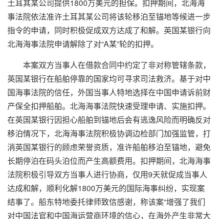
土耳其某公司提供1800万美元的担保。扣押期间，北海海
事法院依法准许土耳其某公司将该轮移泊至锚地等候进一步
指令的申请，同时积极促成双方达成了和解。英国某银行向
北海海事法院申请解除了对“A某”轮的扣押。
本案双方当事人在借款合同中约定了非对称管辖条款，
英国某银行在船舶停靠的国家均可寻求司法救济。基于对中
国海事法院的信任，外国当事人特地选择在中国申请诉前财
产保全扣押船舶。北海海事法院快速受理申请、实施扣押。
在英国某银行因担心船舶到锚地后会有逃逸风险而明确反对
移泊情况下，北海海事法院积极协调边检部门加强监管，打
消英国某银行的顾虑
荣誉资质
，准许船舶移泊至锚地，避免
长期停泊在码头泊位而产生高额费用。扣押期间，北海海事
法院积极引导双方当事人进行协商，仅用9天就促成当事人
达成和解，顺利化解1800万美元的国际海事纠纷，实现案
结事了。船东特地委托律师致信感谢，称该案“增强了我们
对中国法官和中国海运营商环境的信心，在海外产生非常大