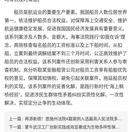
船员是航运业的重要生产要素。我国船员人数位居世界
第一，依法维护船员合法权益，对保障海上交通安全、维护
航运健康稳定发展、促进我国国民经济发展具有重要意义。
该系列案涉及人数多、金额大，海事法院践行“如我在诉”理
念，高效核查每名船员的工资标准以及上下船时间，从扣
船、立案到最终调解结案不到三个月时间，公正高效维护了
船员的合法权益。该系列案件还创新采用利害关系人参与审
查机制，充分听取某金融租赁公司对船员工资享有船舶优先
权的意见，保障其知情权，避免引起关联案件，拖延船员权
利的实现。该系列案件的妥善化解，是践行新时代“海上枫
桥经验”，促进涉民生群体性矛盾纠纷实质性化解、一次性
解决，实现定分止争的生动体现。
上一篇 : 再添新绩！恩施州法院4篇案例入选最高人民法院多元解纷案例库
下一篇 : 蒙牛武汉工厂创新实践成效显著成为生物多样性保护示范案例