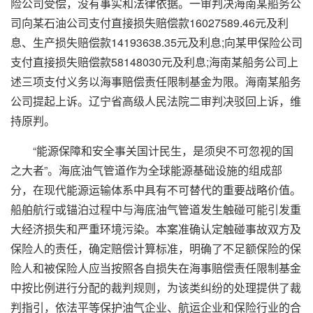
险公司受偿，没有事实和法律依据。一审判决海南某船务公
司向某石油公司支付直接损失赔偿款16027589.46元及利
息、生产损失赔偿款14193638.35元及利息;向某甲保险公司
支付直接损失赔偿款58148030元及利息;海南某船务公司上
述三项支付义务以海事赔偿责任限制基金为限。海南某船务
公司提起上诉。辽宁省高级人民法院二审判决驳回上诉，维
持原判。
“能源保障和安全事关国计民生，是须臾不可忽视的国
之大者”。海底油气管道作为全球能源基础设施的组成部
分，在现代能源运输体系中具有不可替代的重要战略价值。
船舶航行或锚泊过程中与海底油气管道发生触碰可能引发重
大经济损失和严重环境污染。本案准确认定触碰事故双方及
保险人的责任，确定赔偿计算标准，明确了不足额保险的保
险人和被保险人应当按照各自损失在海事赔偿责任限制基金
中按比例进行分配的裁判规则，为该类纠纷的处理提供了裁
判指引，依法平等保护油气企业、航运企业和保险行业的合