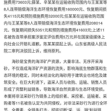
施费用73603元;薛某、辛某某在运输收购范围内与王某某等
8人连带赔偿海洋生态环境恢复费用160000元、恢复期间损
失4115元和预防措施费用32000元;任某某在运输收购范围
内与王某某等8人连带赔偿海洋生态环境恢复费用208014
元、恢复期间损失5351元和预防措施费用41603元;上述11
名被告连带承担案涉鉴定评估费用5万元并在国家级媒体上
向社会公开赔礼道歉。陈某某提起上诉。山东省高级人民法
院二审判决驳回上诉，维持原判。
海砂是宝贵的海洋矿产资源，大量非法、无序开采海
砂，不仅造成海洋矿产资源的流失，影响海底生物群落和生
态环境的稳定，同时未经淡化的海砂用于建筑业也将危及建
筑安全。在巨大利诱下，盗采人员与收购、运输、销售人员
形成了完整利益链条，导致海洋自然资源与生态环境受损。
本案将非法采砂行为链条上的组织者、采挖者、运输者、采
购者等11名被告认定为共同侵权，对非法采砂行为进行全环
节、全要素、全链条打击，彻底切断“采、运、销”利益链