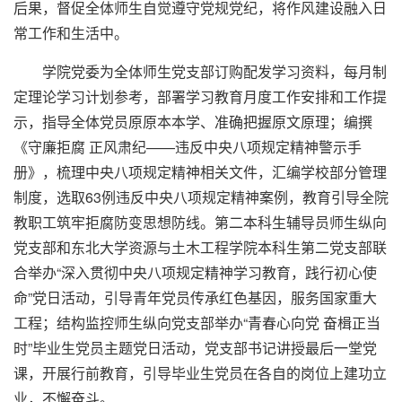
后果，督促全体师生自觉遵守党规党纪，将作风建设融入日
常工作和生活中。
学院党委为全体师生党支部订购配发学习资料，每月制
定理论学习计划参考，部署学习教育月度工作安排和工作提
示，指导全体党员原原本本学、准确把握原文原理；编撰
《守廉拒腐 正风肃纪——违反中央八项规定精神警示手
册》，梳理中央八项规定精神相关文件，汇编学校部分管理
制度，选取63例违反中央八项规定精神案例，教育引导全院
教职工筑牢拒腐防变思想防线。第二本科生辅导员师生纵向
党支部和东北大学资源与土木工程学院本科生第二党支部联
合举办“深入贯彻中央八项规定精神学习教育，践行初心使
命”党日活动，引导青年党员传承红色基因，服务国家重大
工程；结构监控师生纵向党支部举办“青春心向党 奋楫正当
时”毕业生党员主题党日活动，党支部书记讲授最后一堂党
课，开展行前教育，引导毕业生党员在各自的岗位上建功立
业，不懈奋斗。