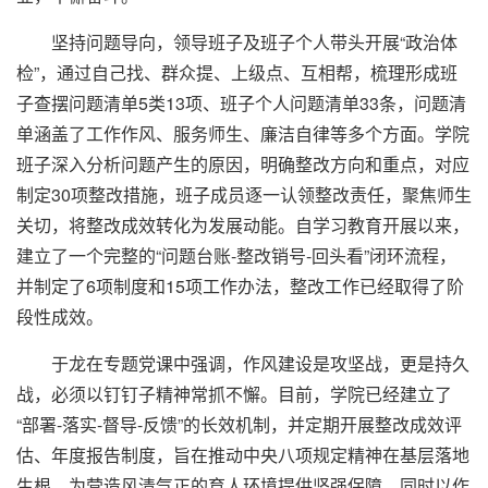
坚持问题导向，领导班子及班子个人带头开展“政治体
检”，通过自己找、群众提、上级点、互相帮，梳理形成班
子查摆问题清单5类13项、班子个人问题清单33条，问题清
单涵盖了工作作风、服务师生、廉洁自律等多个方面。学院
班子深入分析问题产生的原因，明确整改方向和重点，对应
制定30项整改措施，班子成员逐一认领整改责任，聚焦师生
关切，将整改成效转化为发展动能。自学习教育开展以来，
建立了一个完整的“问题台账-整改销号-回头看”闭环流程，
并制定了6项制度和15项工作办法，整改工作已经取得了阶
段性成效。
于龙在专题党课中强调，作风建设是攻坚战，更是持久
战，必须以钉钉子精神常抓不懈。目前，学院已经建立了
“部署-落实-督导-反馈”的长效机制，并定期开展整改成效评
估、年度报告制度，旨在推动中央八项规定精神在基层落地
生根，为营造风清气正的育人环境提供坚强保障，同时以作